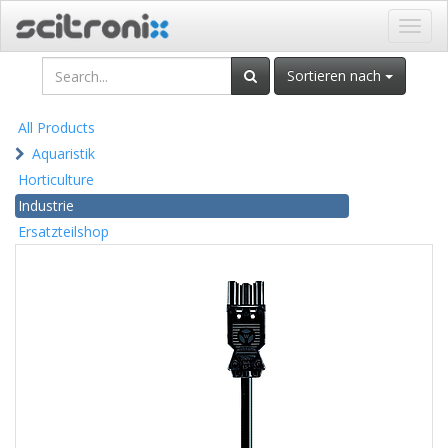
Navig
ein-/
Sortieren nach
All Products
Aquaristik
Horticulture
Industrie
Ersatzteilshop