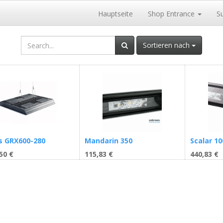
Hauptseite
Shop Entrance
S
Sortieren nach
s GRX600-280
Mandarin 350
Scalar 10
50
€
115,83
€
440,83
€