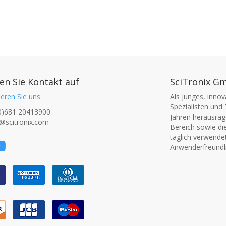
n Sie Kontakt auf
SciTronix G
eren Sie uns
Als junges, inno
Spezialisten und 
0)681 20413900
Jahren herausrage
@scitronix.com
Bereich sowie di
täglich verwende
Anwenderfreundli