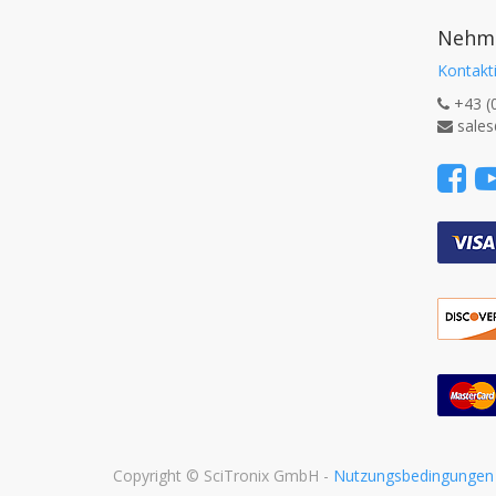
Nehme
Kontakti
+43 (
sales
Copyright ©
SciTronix GmbH
-
Nutzungsbedingungen