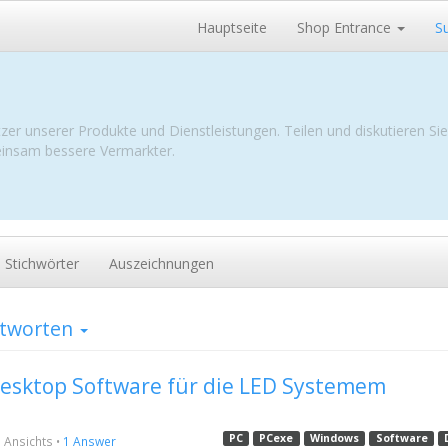
Hauptseite
Shop Entrance
S
zer unserer Produkte und Dienstleistungen. Teilen und diskutieren Si
meinsam bessere Vermarkter.
Stichwörter
Auszeichnungen
ntworten
Desktop Software für die LED Systemem
PC
PCexe
Windows
Software
3
Ansichts
•
1 Answer