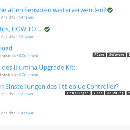
ine alten Sensoren weiterverwenden?
9
Ansichts
•
1 Answer
hts, HOW TO....
2
Ansichts
•
1 Answer
load
PCexe
Software
2
Ansichts
•
0 Comment
 des Illumina Upgrade Kit:
4
Ansichts
•
0 Comment
n Einstellungen des littleblue Controller?
Einstellungen
Video
Anlleitung
9
Ansichts
•
0 Answer
9
Ansichts
•
0 Answer