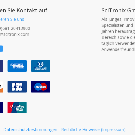
n Sie Kontakt auf
SciTronix G
eren Sie uns
Als junges, inno
Spezialisten und 
0)681 20413900
Jahren herausrage
@scitronix.com
Bereich sowie di
täglich verwende
Anwenderfreundli
-
Datenschutzbestimmungen
-
Rechtliche Hinweise (Impressum)