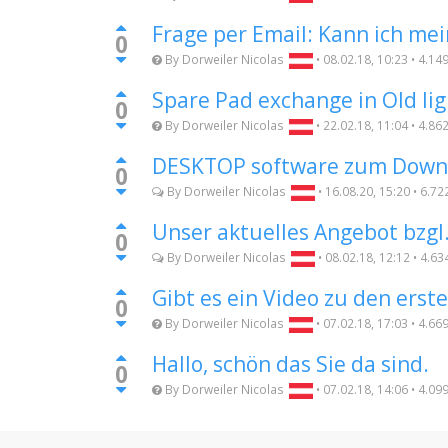
Frage per Email: Kann ich me
0
By
Dorweiler Nicolas
•
08.02.18, 10:23
•
4.14
Spare Pad exchange in Old lig
0
By
Dorweiler Nicolas
•
22.02.18, 11:04
•
4.86
DESKTOP software zum Down
0
By
Dorweiler Nicolas
•
16.08.20, 15:20
•
6.72
Unser aktuelles Angebot bzgl.
0
By
Dorweiler Nicolas
•
08.02.18, 12:12
•
4.63
Gibt es ein Video zu den erste
0
By
Dorweiler Nicolas
•
07.02.18, 17:03
•
4.66
Hallo, schön das Sie da sind.
0
By
Dorweiler Nicolas
•
07.02.18, 14:06
•
4.09