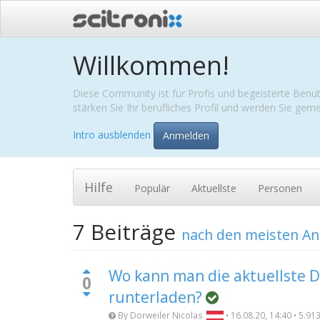
Willkommen!
Diese Community ist für Profis und begeisterte Benut
stärken Sie Ihr berufliches Profil und werden Sie ge
Intro ausblenden
Anmelden
Hilfe
Populär
Aktuellste
Personen
7
Beiträge
nach den meisten A
Wo kann man die aktuellste 
0
runterladen?
By
Dorweiler Nicolas
•
16.08.20, 14:40
•
5.91