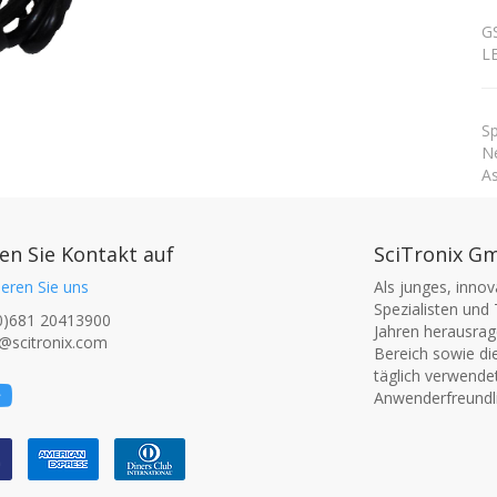
GS
L
Sp
Ne
As
n Sie Kontakt auf
SciTronix G
eren Sie uns
Als junges, inno
Spezialisten und 
0)681 20413900
Jahren herausrage
@scitronix.com
Bereich sowie di
täglich verwende
Anwenderfreundli