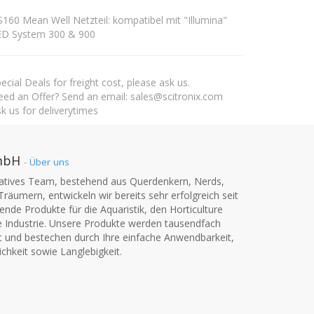
160 Mean Well Netzteil: kompatibel mit "Illumina"
ED System 300 & 900
ecial Deals for freight cost, please ask us.
ed an Offer? Send an email: sales@scitronix.com
k us for deliverytimes
mbH
-
Über uns
vatives Team, bestehend aus Querdenkern, Nerds,
Träumern, entwickeln wir bereits sehr erfolgreich seit
nde Produkte für die Aquaristik, den Horticulture
e Industrie. Unsere Produkte werden tausendfach
t und bestechen durch Ihre einfache Anwendbarkeit,
chkeit sowie Langlebigkeit.