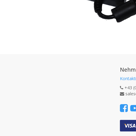
Nehme
Kontakti
+43 (
sales