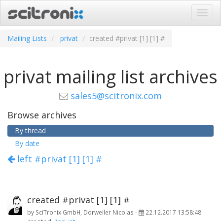
Navig
ein-/
Mailing Lists
privat
created #privat [1] [1] #
privat mailing list archives
sales5@scitronix.com
Browse archives
By thread
By date
left #privat [1] [1] #
created #privat [1] [1] #
by
SciTronix GmbH, Dorweiler Nicolas
-
22.12.2017 13:58:48