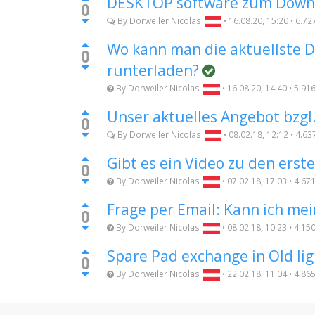
DESKTOP software zum Down
0
By
Dorweiler Nicolas
•
16.08.20, 15:20
•
6.72
Wo kann man die aktuellste 
0
runterladen?
By
Dorweiler Nicolas
•
16.08.20, 14:40
•
5.91
Unser aktuelles Angebot bzgl.
0
By
Dorweiler Nicolas
•
08.02.18, 12:12
•
4.63
Gibt es ein Video zu den erste
0
By
Dorweiler Nicolas
•
07.02.18, 17:03
•
4.67
Frage per Email: Kann ich me
0
By
Dorweiler Nicolas
•
08.02.18, 10:23
•
4.15
Spare Pad exchange in Old lig
0
By
Dorweiler Nicolas
•
22.02.18, 11:04
•
4.86