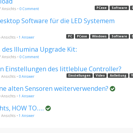
load
PCexe
Software
7
Ansichts
•
0 Comment
Desktop Software für die LED Systemem
PC
PCexe
Windows
Software
6
Ansichts
•
1 Answer
 des Illumina Upgrade Kit:
7
Ansichts
•
0 Comment
n Einstellungen des littleblue Controller?
Einstellungen
Video
Anlleitung
1
Ansichts
•
0 Answer
ine alten Sensoren weiterverwenden?
0
Ansichts
•
1 Answer
hts, HOW TO....
5
Ansichts
•
1 Answer