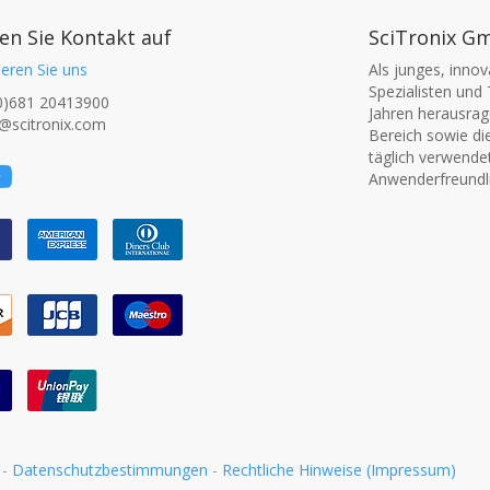
n Sie Kontakt auf
SciTronix G
eren Sie uns
Als junges, inno
Spezialisten und 
0)681 20413900
Jahren herausrage
@scitronix.com
Bereich sowie di
täglich verwende
Anwenderfreundli
-
Datenschutzbestimmungen
-
Rechtliche Hinweise (Impressum)