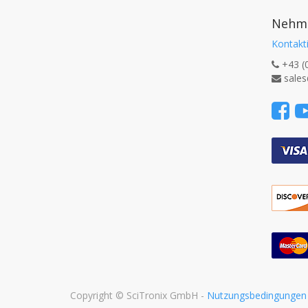
Nehme
Kontakti
+43 (
sales
Copyright ©
SciTronix GmbH
-
Nutzungsbedingungen