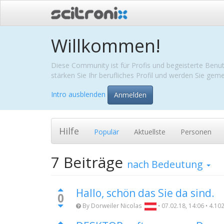
Willkommen!
Diese Community ist für Profis und begeisterte Benut
stärken Sie Ihr berufliches Profil und werden Sie ge
Intro ausblenden
Anmelden
Hilfe
Populär
Aktuellste
Personen
7
Beiträge
nach Bedeutung
Hallo, schön das Sie da sind.
0
By
Dorweiler Nicolas
•
07.02.18, 14:06
•
4.10