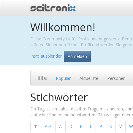
Willkommen!
Diese Community ist für Profis und begeisterte Benut
stärken Sie Ihr berufliches Profil und werden Sie ge
Intro ausblenden
Anmelden
Hilfe
Populär
Aktuellste
Personen
Stichwörter
Ein Tag ist ein Label, das Ihre Frage mit anderen, äh
einfacher finden und beantworten. (Mauszeiger über
Alle
A
D
E
L
P
S
V
W