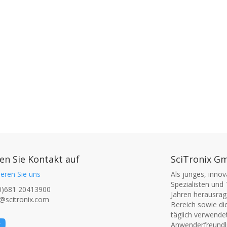
n Sie Kontakt auf
SciTronix G
eren Sie uns
Als junges, inno
Spezialisten und 
0)681 20413900
Jahren herausrage
@scitronix.com
Bereich sowie di
täglich verwende
Anwenderfreundli