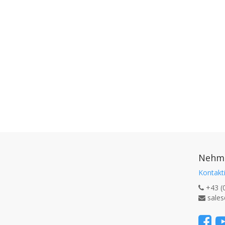
Nehme
Kontakti
+43 (
sales